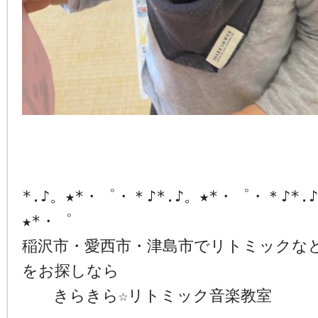
*.♪。★*・゜・＊♪*.♪。★*・゜・＊♪*.
★*・゜
稲沢市・愛西市・津島市でリトミックな
をお探しなら
きらきら☆リトミック音楽教室