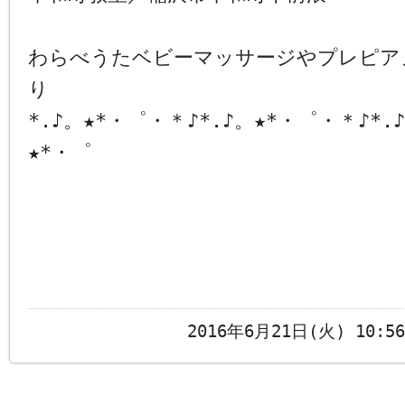
わらべうたベビーマッサージやプレピア
り
*.♪。★*・゜・＊♪*.♪。★*・゜・＊♪*.
★*・゜
2016年6月21日(火) 10: