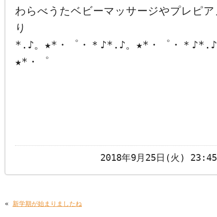
わらべうたベビーマッサージやプレピア
り
*.♪。★*・゜・＊♪*.♪。★*・゜・＊♪*.
★*・゜
2018年9月25日(火) 23:
«
新学期が始まりましたね